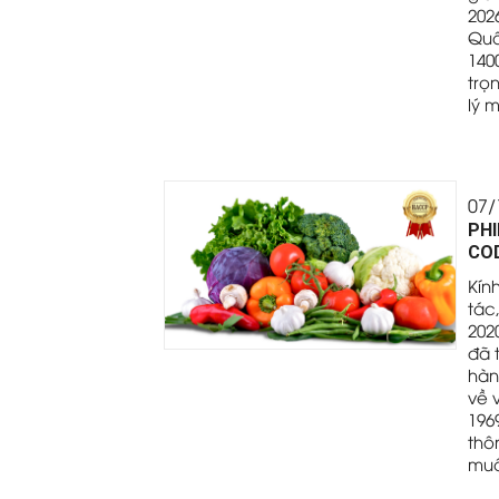
202
Quố
140
trọ
lý m
07/
PHI
COD
Kín
tác
202
đã 
hàn
về 
196
thô
muố