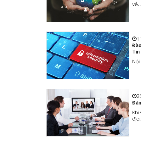
về
1
Đào
Tin
Nội
2
Đán
Khi 
địa