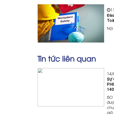
1
Đào
Toà
Nội
Tin tức liên quan
14/
SỰ 
PHI
140
ISO
đượ
chu
giờ