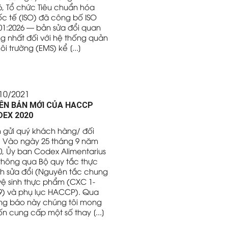
6, Tổ chức Tiêu chuẩn hóa
c tế (ISO) đã công bố ISO
01:2026 — bản sửa đổi quan
ng nhất đối với hệ thống quản
ôi trường (EMS) kể [...]
10/2021
ÊN BẢN MỚI CỦA HACCP
EX 2020
h gửi quý khách hàng/ đối
, Vào ngày 25 tháng 9 năm
0, Ủy ban Codex Alimentarius
thông qua Bộ quy tắc thực
h sửa đổi (Nguyên tắc chung
vệ sinh thực phẩm (CXC 1-
9) và phụ lục HACCP). Qua
ng báo này chúng tôi mong
n cung cấp một số thay [...]