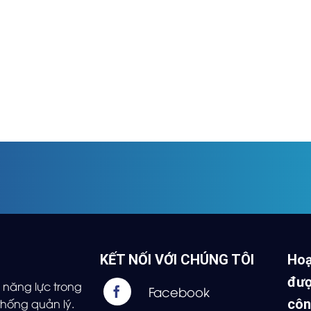
KẾT NỐI VỚI CHÚNG TÔI
Hoạ
đượ
năng lực trong
hống quản lý.
côn