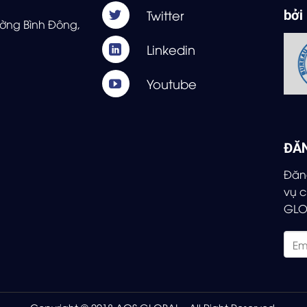
bởi
ờng Bình Đông,
ĐĂ
Đăng
vụ 
GLO