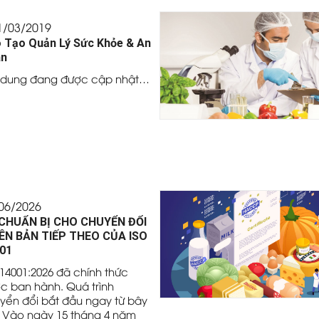
1/03/2019
 Tạo Quản Lý Sức Khỏe & An
n
 dung đang được cập nhật…
06/2026
CHUẨN BỊ CHO CHUYỂN ĐỔI
ÊN BẢN TIẾP THEO CỦA ISO
01
 14001:2026 đã chính thức
c ban hành. Quá trình
yển đổi bắt đầu ngay từ bây
. Vào ngày 15 tháng 4 năm