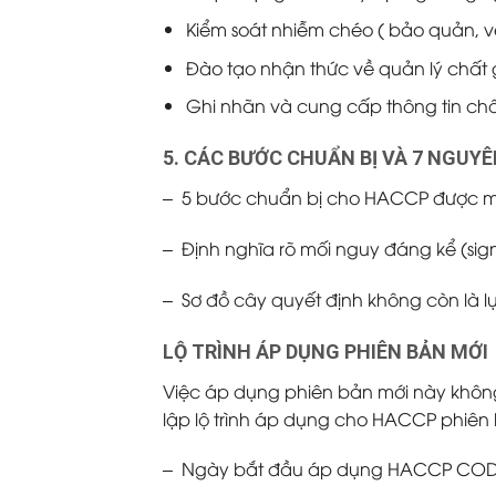
Kiểm soát nhiễm chéo ( bảo quản, vệ
Đào tạo nhận thức về quản lý chất 
Ghi nhãn và cung cấp thông tin ch
5. CÁC BƯỚC CHUẨN BỊ VÀ 7 NGUY
– 5 bước chuẩn bị cho HACCP được mô t
– Định nghĩa rõ mối nguy đáng kể (sig
– Sơ đồ cây quyết định không còn là 
LỘ TRÌNH ÁP DỤNG PHIÊN BẢN MỚI
Việc áp dụng phiên bản mới này không
lập lộ trình áp dụng cho HACCP phiên
–
Ngày bắt đầu áp dụng HACCP CODEX