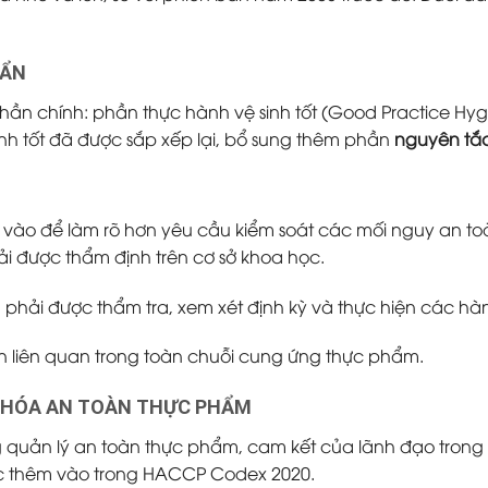
UẨN
 phần chính: phần thực hành vệ sinh tốt (Good Practice H
nh tốt đã được sắp xếp lại, bổ sung thêm phần
nguyên tắ
ào để làm rõ hơn yêu cầu kiểm soát các mối nguy an to
i được thẩm định trên cơ sở khoa học.
phải được thẩm tra, xem xét định kỳ và thực hiện các hàn
ên liên quan trong toàn chuỗi cung ứng thực phẩm.
N HÓA AN TOÀN THỰC PHẨM
uản lý an toàn thực phẩm, cam kết của lãnh đạo trong vi
c thêm vào trong HACCP Codex 2020.