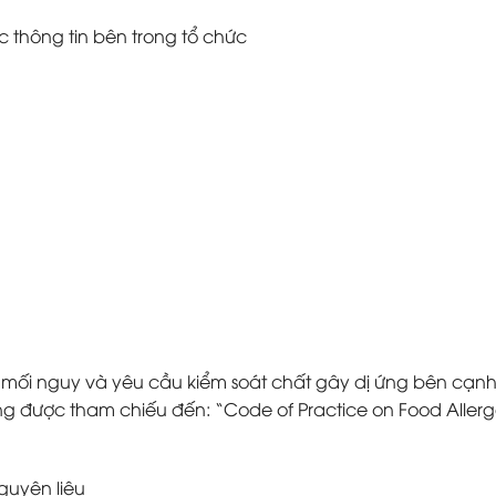
 thông tin bên trong tổ chức
i nguy và yêu cầu kiểm soát chất gây dị ứng bên cạnh c
ứng được tham chiếu đến: “Code of Practice on Food Alle
guyên liệu