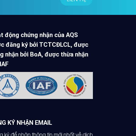
t động chứng nhận của AQS
c đăng ký bởi TCTCĐLCL, được
g nhận bởi BoA, được thừa nhận
 IAF
NG KÝ NHẬN EMAIL
 ký để nhận thông tin mới nhất về dịch