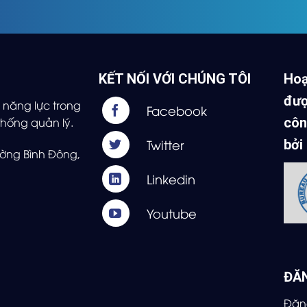
KẾT NỐI VỚI CHÚNG TÔI
Hoạ
đượ
năng lực trong
hống quản lý.
côn
bởi
ờng Bình Đông,
ĐĂ
Đăng