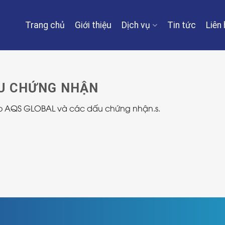
Trang chủ
Giới thiệu
Dịch vụ
Tin tức
Liên 
ẤU CHỨNG NHẬN
ogo AQS GLOBAL và các dấu chứng nhận.
s.