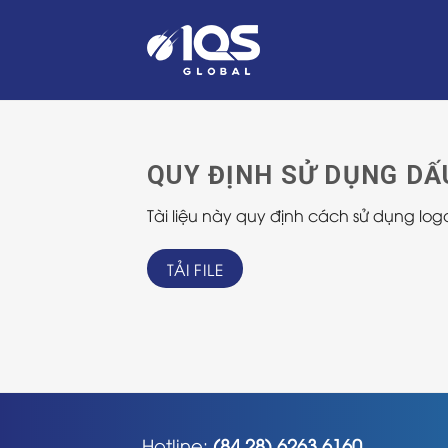
Skip
to
content
QUY ĐỊNH SỬ DỤNG D
Tài liệu này quy định cách sử dụng l
TẢI FILE
Hotline:
(84 28) 6263 6160