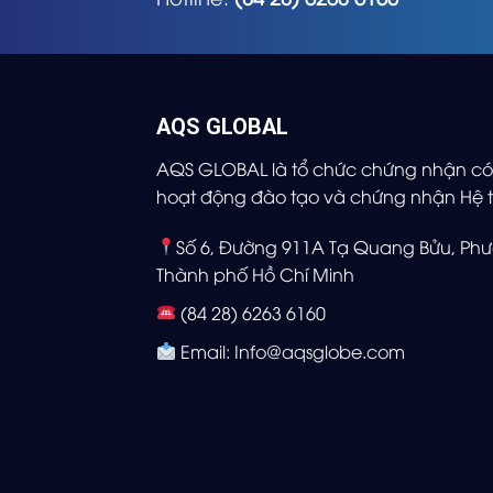
AQS GLOBAL
AQS GLOBAL là tổ chức chứng nhận có 
hoạt động đào tạo và chứng nhận Hệ t
Số 6, Đường 911A Tạ Quang Bửu, Phư
Thành phố Hồ Chí Minh
(84 28) 6263 6160
Email: Info@aqsglobe.com